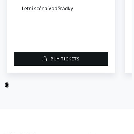
Letní scéna Voděrádky
BUY TICKETS
Item
1
of
8