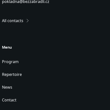
pokladna@bezzabradli.cz
All contacts
Menu
Program
Repertoire
News
Contact