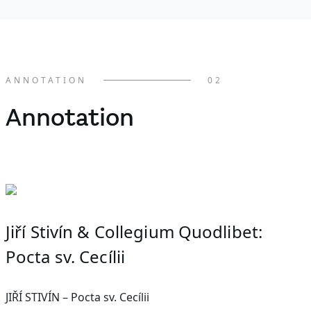
of
1
ANNOTATION
02
Annotation
Jiří Stivín & Collegium Quodlibet:
Pocta sv. Cecílii
JIŘÍ STIVÍN – Pocta sv. Cecílii