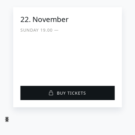
22. November
SUNDAY 19.00 ―
BUY TICKETS
Item
1