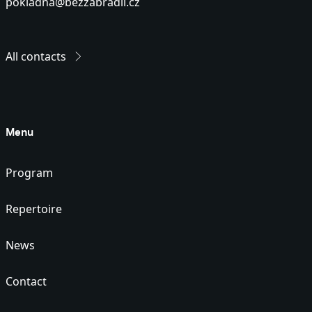
pokladna@bezzabradli.cz
All contacts
Menu
Program
Repertoire
News
Contact