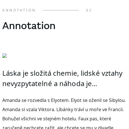
ANNOTATION
02
Annotation
Láska je složitá chemie, lidské vztahy
nevyzpytatelné a náhoda je...
Amanda se rozvedla s Elyotem. Elyot se oženil se Sibylou.
Amanda si vzala Viktora. Líbánky tráví u moře ve Francii.
Bohužel všichni ve stejném hotelu. Faux pas, které
zaručeně nechcete zažít, ale chcete se mu v divadle