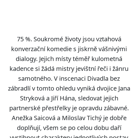
75 %. Soukromé životy jsou vztahová
konverzační komedie s jiskrně vášnivými
dialogy. Jejich místy téměř kulometná
kadence si žádá mistry jevištní řeči i žánru
samotného. V inscenaci Divadla bez
zábradlí v tomto ohledu vyniká dvojice Jana
Stryková a Jiří Hána, sledovat jejich
partnerské přestřelky je opravdu zábavné.
Anežka Saicová a Miloslav Tichý je dobře
doplňují, všem se po celou dobu daří
vystihnout charaktery jednotlivých postav