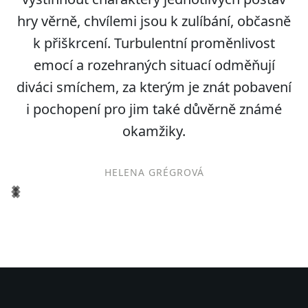
hry věrně, chvílemi jsou k zulíbání, občasně
k přiškrcení. Turbulentní proměnlivost
emocí a rozehraných situací odměňují
diváci smíchem, za kterým je znát pobavení
i pochopení pro jim také důvěrně známé
okamžiky.
HELENA GRÉGROVÁ
Item
1
of
1