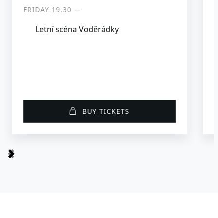
FRIDAY 19.30 ―
Letní scéna Voděrádky
BUY TICKETS
Item
1
of
12