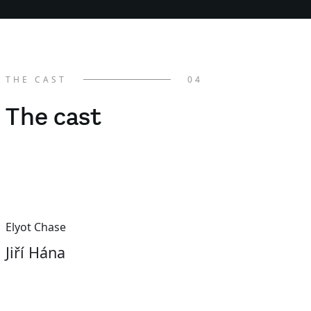
THE CAST
04
The cast
Elyot Chase
Jiří Hána