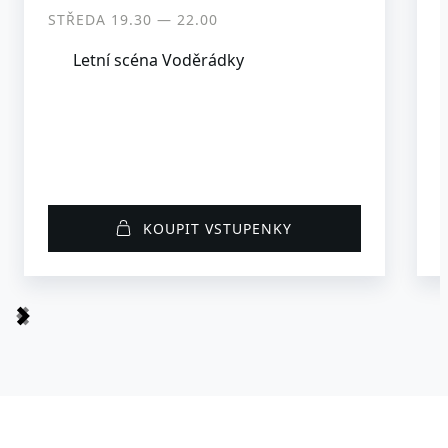
STŘEDA 19.30 ― 22.00
Letní scéna Voděrádky
KOUPIT VSTUPENKY
Item
1
of
7