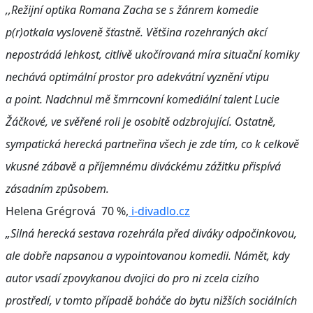
,,Režijní optika Romana Zacha se s žánrem komedie
p(r)otkala vysloveně šťastně. Většina rozehraných akcí
nepostrádá lehkost, citlivě ukočírovaná míra situační komiky
nechává optimální prostor pro adekvátní vyznění vtipu
a point. Nadchnul mě šmrncovní komediální talent Lucie
Žáčkové, ve svěřené roli je osobitě odzbrojující. Ostatně,
sympatická herecká partneřina všech je zde tím, co k celkově
vkusné zábavě a příjemnému diváckému zážitku přispívá
zásadním způsobem.
Helena Grégrová 70 %,
i-divadlo.cz
„Silná herecká sestava rozehrála před diváky odpočinkovou,
ale dobře napsanou a vypointovanou komedii. Námět, kdy
autor vsadí zpovykanou dvojici do pro ni zcela cizího
prostředí, v tomto případě boháče do bytu nižších sociálních