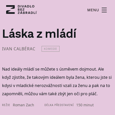
MENU
Láska z mládí
IVAN CALBÉRAC
KOMEDIE
Nad ideály mládí se můžete s úsměvem dojmout. Ale
když zjistíte, že takovým ideálem byla žena, kterou jste si
kdysi v mladické nerozvážnosti vzali za ženu a pak na to
zapomněli, můžou vám také zbýt jen oči pro pláč.
Roman Zach
150 minut
REŽIE
DÉLKA PŘEDSTAVENÍ