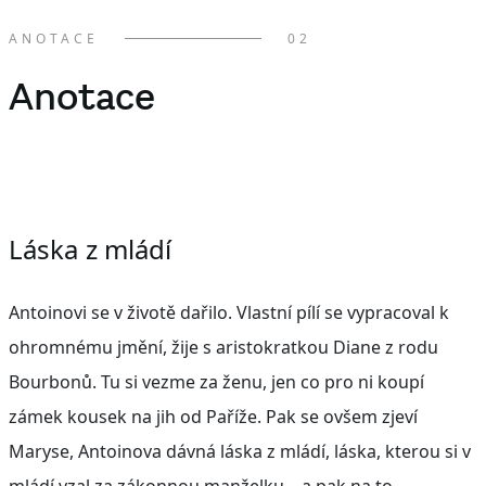
ANOTACE
02
Anotace
Láska z mládí
Antoin
ovi se v životě dařilo. Vlastní pílí se vypracoval k
ohromnému
jmění
,
žije s aristokratkou Diane
z rodu
Bourbonů. Tu si v
ezme za ženu, jen co pro ni koupí
zámek kousek na jih od Paříže. Pak se ovšem zjeví
Maryse
,
Antoinova
dávná láska z mládí
,
láska, kterou si v
mládí vzal za zákonnou manželku
– a pak na to