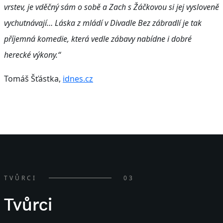
vrstev, je vděčný sám o sobě a Zach s Žáčkovou si jej vysloveně
vychutnávají… Láska z mládí v Divadle Bez zábradlí je tak
příjemná komedie, která vedle zábavy nabídne i dobré
herecké výkony.“
Tomáš Šťástka,
idnes.cz
TVŮRCI
03
Tvůrci