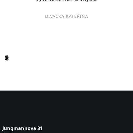
DIVAČKA KATEŘINA
Item
1
of
3
Jungmannova 31