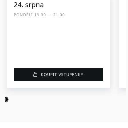
24. srpna
PONDĚLÍ 19.30 ― 21.00
KOUPIT VSTUPENKY
Item
1
of
17