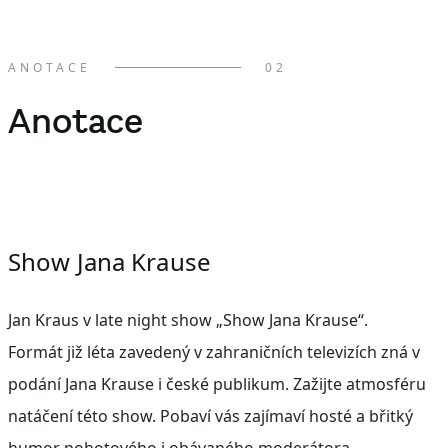
ANOTACE
02
Anotace
Show Jana Krause
Jan Kraus v late night show „Show Jana Krause“.
Formát již léta zavedený v zahraničních televizích zná v
podání Jana Krause i české publikum. Zažijte atmosféru
natáčení této show. Pobaví vás zajímaví hosté a břitký
humor pohotového i obávaného moderátora.